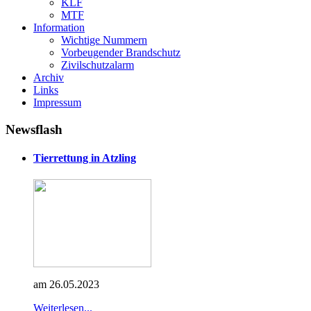
KLF
MTF
Information
Wichtige Nummern
Vorbeugender Brandschutz
Zivilschutzalarm
Archiv
Links
Impressum
Newsflash
Tierrettung in Atzling
am 26.05.2023
Weiterlesen...