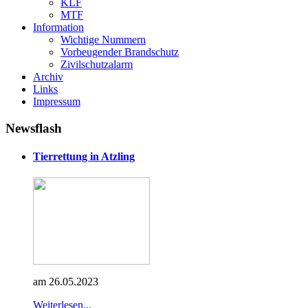
KLF
MTF
Information
Wichtige Nummern
Vorbeugender Brandschutz
Zivilschutzalarm
Archiv
Links
Impressum
Newsflash
Tierrettung in Atzling
am 26.05.2023
Weiterlesen...