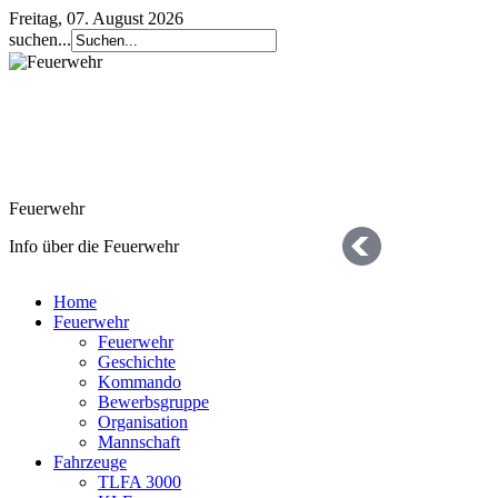
Freitag, 07. August 2026
suchen...
Feuerwehr
Info über die Feuerwehr
Home
Feuerwehr
Feuerwehr
Geschichte
Kommando
Bewerbsgruppe
Organisation
Geschichte
Mannschaft
Fahrzeuge
die letzten 125 Jahre
TLFA 3000