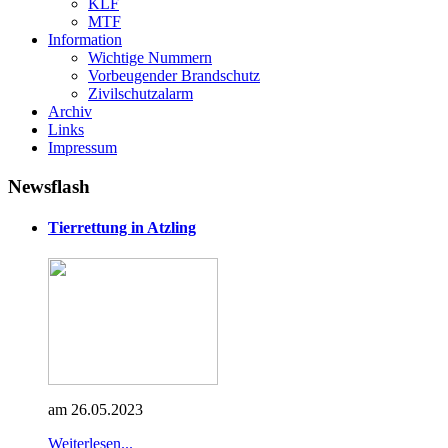
KLF
MTF
Information
Wichtige Nummern
Vorbeugender Brandschutz
Zivilschutzalarm
Archiv
Links
Impressum
Newsflash
Tierrettung in Atzling
am 26.05.2023
Weiterlesen...