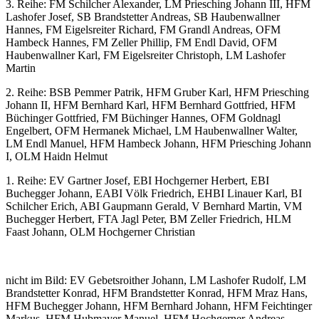
3. Reihe: FM Schilcher Alexander, LM Priesching Johann III, HFM
Lashofer Josef, SB Brandstetter Andreas, SB Haubenwallner
Hannes, FM Eigelsreiter Richard, FM Grandl Andreas, OFM
Hambeck Hannes, FM Zeller Phillip, FM Endl David, OFM
Haubenwallner Karl, FM Eigelsreiter Christoph, LM Lashofer
Martin
2. Reihe: BSB Pemmer Patrik, HFM Gruber Karl, HFM Priesching
Johann II, HFM Bernhard Karl, HFM Bernhard Gottfried, HFM
Büchinger Gottfried, FM Büchinger Hannes, OFM Goldnagl
Engelbert, OFM Hermanek Michael, LM Haubenwallner Walter,
LM Endl Manuel, HFM Hambeck Johann, HFM Priesching Johann
I, OLM Haidn Helmut
1. Reihe: EV Gartner Josef, EBI Hochgerner Herbert, EBI
Buchegger Johann, EABI Völk Friedrich, EHBI Linauer Karl, BI
Schilcher Erich, ABI Gaupmann Gerald, V Bernhard Martin, VM
Buchegger Herbert, FTA Jagl Peter, BM Zeller Friedrich, HLM
Faast Johann, OLM Hochgerner Christian
nicht im Bild: EV Gebetsroither Johann, LM Lashofer Rudolf, LM
Brandstetter Konrad, HFM Brandstetter Konrad, HFM Mraz Hans,
HFM Buchegger Johann, HFM Bernhard Johann, HFM Feichtinger
Markus, HFM Hubmayer Manuel, HFM Hochgerner Andreas,